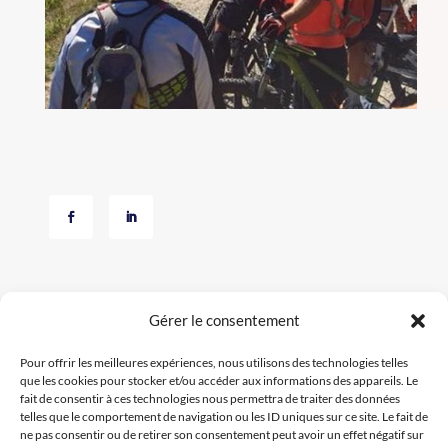
Gérer le consentement
Pour offrir les meilleures expériences, nous utilisons des technologies telles
que les cookies pour stocker et/ou accéder aux informations des appareils. Le
fait de consentir à ces technologies nous permettra de traiter des données
06.89.33.70.88
telles que le comportement de navigation ou les ID uniques sur ce site. Le fait de
ne pas consentir ou de retirer son consentement peut avoir un effet négatif sur