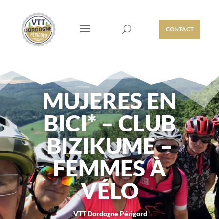
CONTACT
MUJERES EN
BICI* – CLUB
BIZIKUME –
FEMMES À
VÉLO
VTT Dordogne Périgord