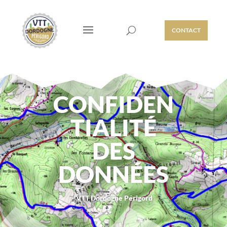
CONTACT
CONFIDEN
TIALITÉ
DES
DONNÉES
VTT Dordogne Périgord